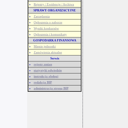
Rejestry / Ewidencje / Archiwa
SPRAWY ORGANIZACYJNE
Zarządzenia
Ogłoszenia o naborze
Wyniki konkursów
Ogłoszenia i komunikaty
GOSPODARKA FINANSOWA
Mienie jednostki
Zamówienia aktualne
Serwis
rejestr zmian
statystyki odwiedzin
instrukcja obsługi
redakcja BIP
administracja stroną BIP