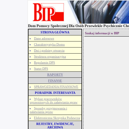
Dom Pomocy Społecznej Dla Osób Przewlekle Psychicznie Ch
STRONA GŁÓWNA
Szukaj informacji w BIP
Dane adresowe
Charakterystyka Domu
Dni i godziny otwarcia
Struktura organizacyjna
Regulamin DPS
Statut DPS
RAPORTY
FINANSE
SPRAWOZDANIA FINANSOWE
PORADNIK INTERESANTA
Wykaz pracowników
uprawnionych do załatwiania spraw
Sposoby przyjmowania i
załatwiania spraw
Elektroniczna Skrzynka Podawcza
REJESTRY, EWIDENCJE,
ARCHIWA