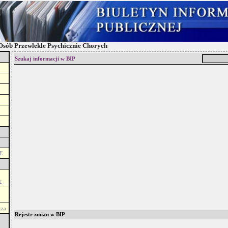
sób Przewlekle Psychicznie Chorych
Szukaj informacji w BIP
E
w
cza
Rejestr zmian w BIP