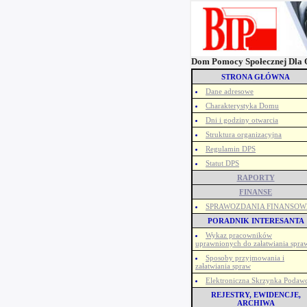
Dom Pomocy Społecznej Dla O
STRONA GŁÓWNA
Dane adresowe
Charakterystyka Domu
Dni i godziny otwarcia
Struktura organizacyjna
Regulamin DPS
Statut DPS
RAPORTY
FINANSE
SPRAWOZDANIA FINANSOW
PORADNIK INTERESANTA
Wykaz pracowników
uprawnionych do załatwiania spra
Sposoby przyjmowania i
załatwiania spraw
Elektroniczna Skrzynka Podaw
REJESTRY, EWIDENCJE,
ARCHIWA