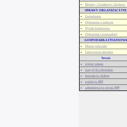
Rejestry / Ewidencje / Archiwa
SPRAWY ORGANIZACYJNE
Zarządzenia
Ogłoszenia o naborze
Wyniki konkursów
Ogłoszenia i komunikaty
GOSPODARKA FINANSOW
Mienie jednostki
Zamówienia aktualne
Serwis
rejestr zmian
statystyki odwiedzin
instrukcja obsługi
redakcja BIP
administracja stroną BIP