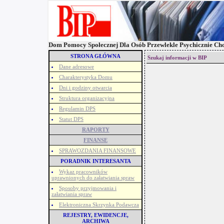
Dom Pomocy Społecznej Dla Osób Przewlekle Psychicznie Ch
STRONA GŁÓWNA
Szukaj informacji w BIP
Dane adresowe
Charakterystyka Domu
Dni i godziny otwarcia
Struktura organizacyjna
Regulamin DPS
Statut DPS
RAPORTY
FINANSE
SPRAWOZDANIA FINANSOWE
PORADNIK INTERESANTA
Wykaz pracowników
uprawnionych do załatwiania spraw
Sposoby przyjmowania i
załatwiania spraw
Elektroniczna Skrzynka Podawcza
REJESTRY, EWIDENCJE,
ARCHIWA