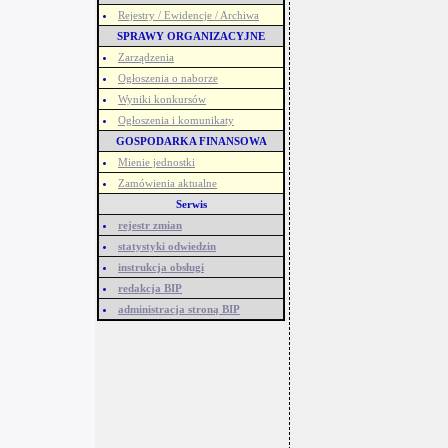
Rejestry / Ewidencje / Archiwa
SPRAWY ORGANIZACYJNE
Zarządzenia
Ogłoszenia o naborze
Wyniki konkursów
Ogłoszenia i komunikaty
GOSPODARKA FINANSOWA
Mienie jednostki
Zamówienia aktualne
Serwis
rejestr zmian
statystyki odwiedzin
instrukcja obsługi
redakcja BIP
administracja stroną BIP