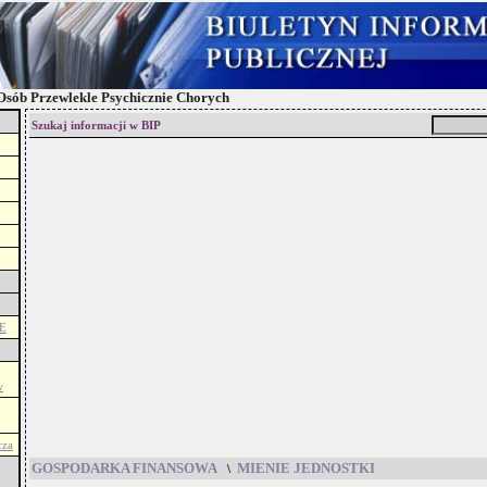
sób Przewlekle Psychicznie Chorych
Szukaj informacji w BIP
E
w
cza
GOSPODARKA FINANSOWA
MIENIE JEDNOSTKI
\