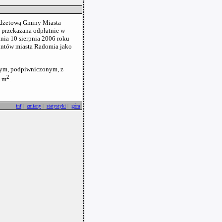
budżetową Gminy Miasta
a przekazana odpłatnie w
nia 10 sierpnia 2006 roku
untów miasta Radomia jako
ym, podpiwniczonym, z
2
0 m
.
inf
|
zmiany
|
statystyki
|
góra