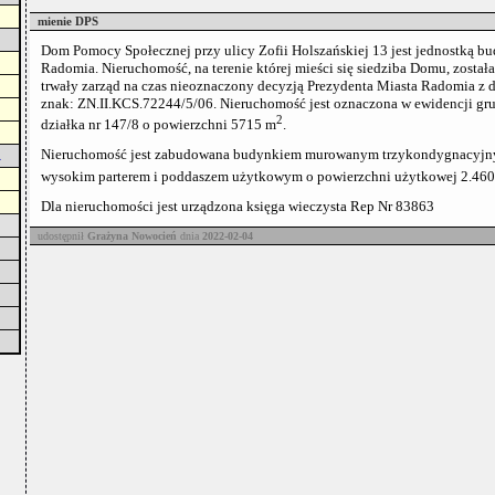
mienie DPS
Dom Pomocy Społecznej przy ulicy Zofii Holszańskiej 13 jest jednostką 
Radomia. Nieruchomość, na terenie której mieści się siedziba Domu, został
trwały zarząd na czas nieoznaczony decyzją Prezydenta Miasta Radomia z d
znak: ZN.II.KCS.72244/5/06. Nieruchomość jest oznaczona w ewidencji gr
2
działka nr 147/8 o powierzchni 5715 m
.
Nieruchomość jest zabudowana budynkiem murowanym trzykondygnacyjn
A
wysokim parterem i poddaszem użytkowym o powierzchni użytkowej 2.46
Dla nieruchomości jest urządzona księga wieczysta Rep Nr 83863
udostępnił
Grażyna Nowocień
dnia
2022-02-04