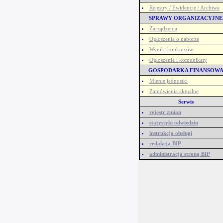
Rejestry / Ewidencje / Archiwa
SPRAWY ORGANIZACYJNE
Zarządzenia
Ogłoszenia o naborze
Wyniki konkursów
Ogłoszenia i komunikaty
GOSPODARKA FINANSOW
Mienie jednostki
Zamówienia aktualne
Serwis
rejestr zmian
statystyki odwiedzin
instrukcja obsługi
redakcja BIP
administracja stroną BIP