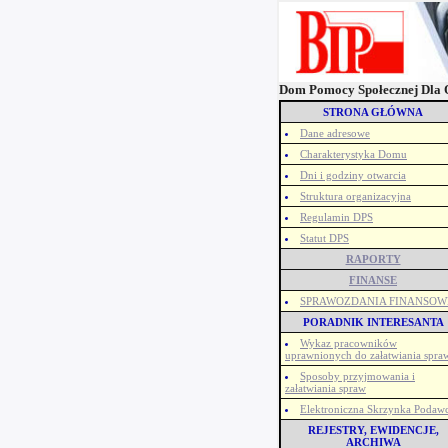
Dom Pomocy Społecznej Dla O
STRONA GŁÓWNA
Dane adresowe
Charakterystyka Domu
Dni i godziny otwarcia
Struktura organizacyjna
Regulamin DPS
Statut DPS
RAPORTY
FINANSE
SPRAWOZDANIA FINANSOW
PORADNIK INTERESANTA
Wykaz pracowników
uprawnionych do załatwiania spra
Sposoby przyjmowania i
załatwiania spraw
Elektroniczna Skrzynka Podaw
REJESTRY, EWIDENCJE,
ARCHIWA