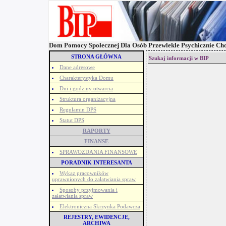
Dom Pomocy Społecznej Dla Osób Przewlekle Psychicznie Ch
STRONA GŁÓWNA
Szukaj informacji w BIP
Dane adresowe
Charakterystyka Domu
Dni i godziny otwarcia
Struktura organizacyjna
Regulamin DPS
Statut DPS
RAPORTY
FINANSE
SPRAWOZDANIA FINANSOWE
PORADNIK INTERESANTA
Wykaz pracowników
uprawnionych do załatwiania spraw
Sposoby przyjmowania i
załatwiania spraw
Elektroniczna Skrzynka Podawcza
REJESTRY, EWIDENCJE,
ARCHIWA