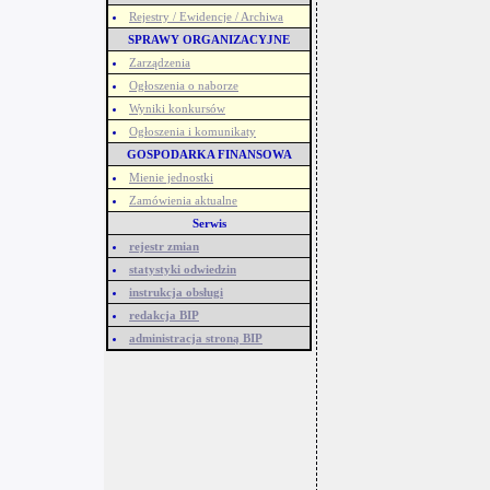
Rejestry / Ewidencje / Archiwa
SPRAWY ORGANIZACYJNE
Zarządzenia
Ogłoszenia o naborze
Wyniki konkursów
Ogłoszenia i komunikaty
GOSPODARKA FINANSOWA
Mienie jednostki
Zamówienia aktualne
Serwis
rejestr zmian
statystyki odwiedzin
instrukcja obsługi
redakcja BIP
administracja stroną BIP