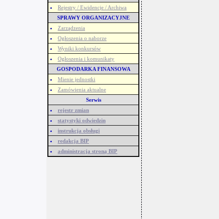
Rejestry / Ewidencje / Archiwa
SPRAWY ORGANIZACYJNE
Zarządzenia
Ogłoszenia o naborze
Wyniki konkursów
Ogłoszenia i komunikaty
GOSPODARKA FINANSOWA
Mienie jednostki
Zamówienia aktualne
Serwis
rejestr zmian
statystyki odwiedzin
instrukcja obsługi
redakcja BIP
administracja stroną BIP