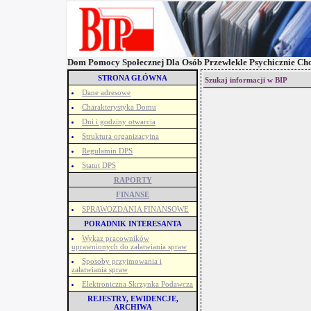
Dom Pomocy Społecznej Dla Osób Przewlekle Psychicznie Ch
STRONA GŁÓWNA
Szukaj informacji w BIP
Dane adresowe
Charakterystyka Domu
Dni i godziny otwarcia
Struktura organizacyjna
Regulamin DPS
Statut DPS
RAPORTY
FINANSE
SPRAWOZDANIA FINANSOWE
PORADNIK INTERESANTA
Wykaz pracowników
uprawnionych do załatwiania spraw
Sposoby przyjmowania i
załatwiania spraw
Elektroniczna Skrzynka Podawcza
REJESTRY, EWIDENCJE,
ARCHIWA