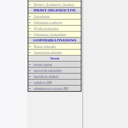
Rejestry / Ewidencje / Archiwa
SPRAWY ORGANIZACYJNE
Zarządzenia
Ogłoszenia o naborze
Wyniki konkursów
Ogłoszenia i komunikaty
GOSPODARKA FINANSOWA
Mienie jednostki
Zamówienia aktualne
Serwis
rejestr zmian
statystyki odwiedzin
instrukcja obsługi
redakcja BIP
administracja stroną BIP